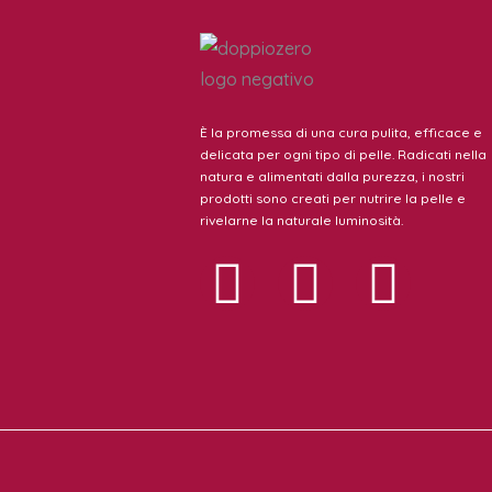
È la promessa di una cura pulita, efficace e
delicata per ogni tipo di pelle. Radicati nella
natura e alimentati dalla purezza, i nostri
prodotti sono creati per nutrire la pelle e
rivelarne la naturale luminosità.
I
F
T
n
a
w
s
c
i
t
e
t
a
b
t