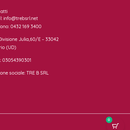
atti
l: info@trebsrl.net
fono: 0432 169 3400
Divisione Julia,60/E – 33042
rio (UD)
A: 03054390301
one sociale: TRE B SRL
0