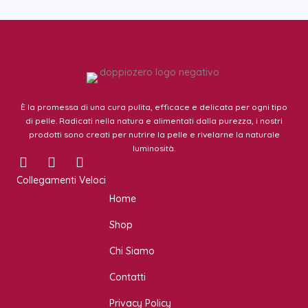
È la promessa di una cura pulita, efficace e delicata per ogni tipo
di pelle. Radicati nella natura e alimentati dalla purezza, i nostri
prodotti sono creati per nutrire la pelle e rivelarne la naturale
luminosità.
I
F
T
n
a
w
Collegamenti Veloci
s
c
i
Home
t
e
t
a
b
t
Shop
g
o
e
r
o
r
Chi Siamo
a
k
m
Contatti
Privacy Policy